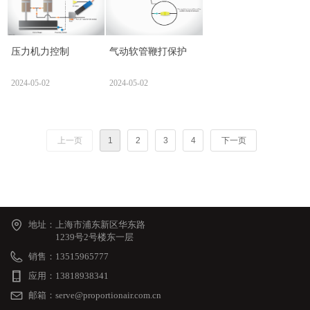
压力机力控制
气动软管鞭打保护
2024-05-02
2024-05-02
上一页
1
2
3
4
下一页
地址：
上海市浦东新区华东路
1239号2号楼东一层
销售：
13515965777
应用：
13818938341
邮箱：
serve@proportionair.com.cn