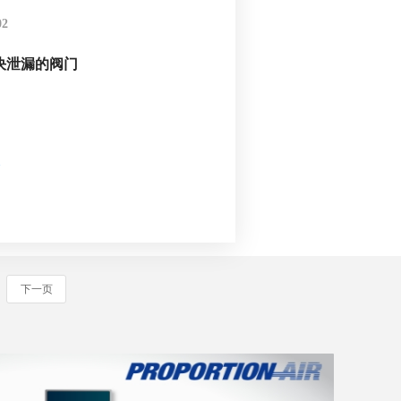
02
决泄漏的阀门
>
下一页