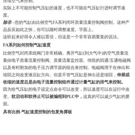
压缩空气来控制。
实际上不可能控制气压缸的速度，也不可能在气压缸行进时调节速
度。
除非
–您的气缸由比例空气FA系列闭环质量流量控制阀控制。这种产
品反应如此之快，你可以随时调整速度。字面上。
这听起来好得令人难以置信，但这是一个非常容易重复的说法。
FA系列如何控制气缸速度
比例空气封闭系统阀门非常精确。离开气缸(到大气中)的空气质量流
量由电子质量流量控制阀、质量流量监控器、传统的四通/五通电磁阀
以及有时附加的电子压力调节器的组合来控制。电磁阀用于在伸出和
缩回之间改变液压缸方向。但是不管气压缸是伸出还是缩回，
伸展或
收缩的速度总是由电子流量控制组件通过计量气缸的排气来控制。
因为给气压缸的电子设定点命令可以改变，所以速度可以在运行中改
变。
软启动和软停止可以被编程到PLC中，
这真的可以减少气缸的磨
损。
具有比例-气缸速度控制的包复角撑板