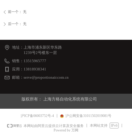
前一个：
无
ꄴ
后一个：
无
ꄲ
地址：
上海市浦东新区华东路
1239号2号楼东一层
销售：
13515965777
应用：
13818938341
邮箱：
serve@proportionair.com.cn
版权所有：
上海方格自动化系统有限公司
沪ICP备06003752号-4
沪公网安备31011502019081号
本网站支持
IPv6
本网站由阿里云提供云计算及安全服务
Powered by 万网